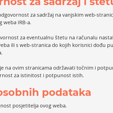
nost za sadržaj i štet
odgovornost za sadržaj na vanjskim web-stranic
g weba IRB-a.
ovornost za eventualnu štetu na računalu nast
eba ili s web-stranica do kojih korisnici dođu 
a.
aje na ovim stranicama održavati točnim i potpun
ost za istinitost i potpunost istih.
 osobnih podataka
tnost posjetitelja ovog weba.