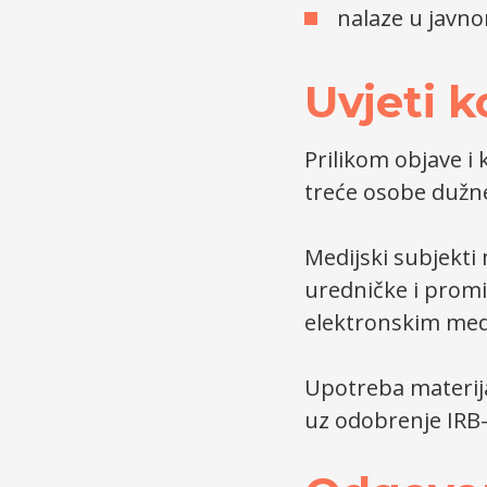
nalaze u javno
Uvjeti k
Prilikom objave i
treće osobe dužne
Medijski subjekti
uredničke i promi
elektronskim medi
Upotreba materija
uz odobrenje IRB-a