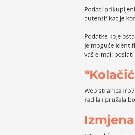
Podaci prikupljeni
autentifikacije kor
Podatke koje ost
je moguće identif
vaš e-mail poslat
"Kolačić
Web stranica irb7
radila i pružala b
Izmjena