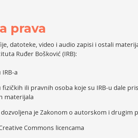
a prava
je, datoteke, video i audio zapisi i ostali materij
tuta Ruđer Bošković (IRB):
u IRB-a
 fizičkih ili pravnih osoba koje su IRB-u dale pr
ih materijala
a dozvoljena je Zakonom o autorskom i drugim 
 Creative Commons licencama