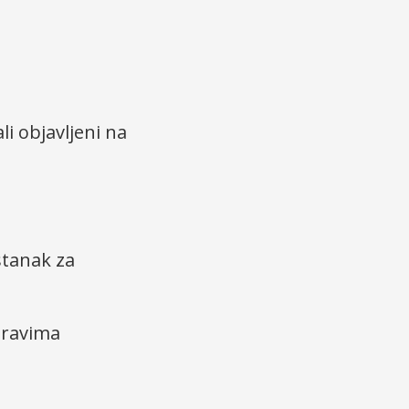
ali objavljeni na
istanak za
pravima