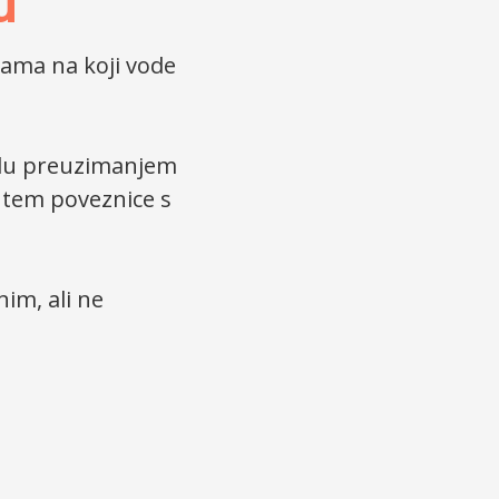
u
ama na koji vode
alu preuzimanjem
putem poveznice s
im, ali ne