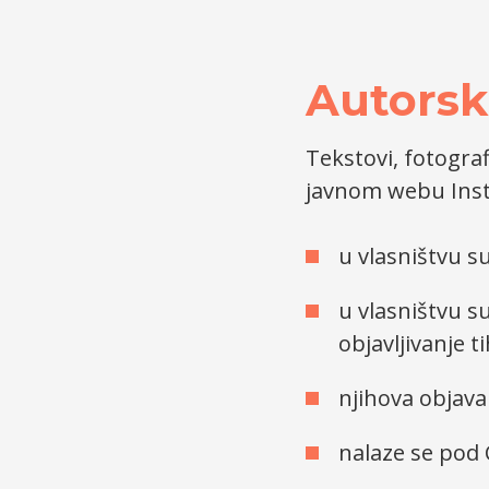
Autorsk
Tekstovi, fotografi
javnom webu Insti
u vlasništvu s
u vlasništvu su
objavljivanje t
njihova objav
nalaze se pod