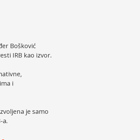
uđer Bošković
sti IRB kao izvor.
mativne,
ima i
zvoljena je samo
-a.