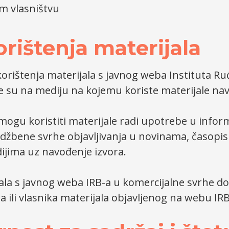
m vlasništvu
orištenja materijala
 korištenja materijala s javnog weba Instituta R
 su na mediju na kojemu koriste materijale nave
 mogu koristiti materijale radi upotrebe u infor
džbene svrhe objavljivanja u novinama, časopis
jima uz navođenje izvora.
la s javnog weba IRB-a u komercijalne svrhe do
 ili vlasnika materijala objavljenog na webu IRB