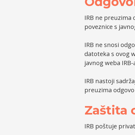
Odgovor
IRB ne preuzima 
poveznice s javno
IRB ne snosi odg
datoteka s ovog w
javnog weba IRB-
IRB nastoji sadrž
preuzima odgovorn
Zaštita
IRB poštuje priva