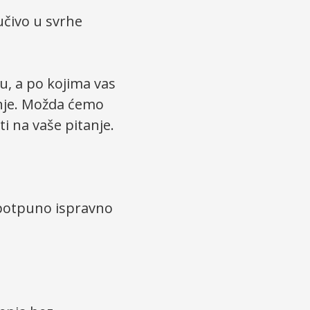
učivo u svrhe
, a po kojima vas
anje. Možda ćemo
i na vaše pitanje.
 potpuno ispravno